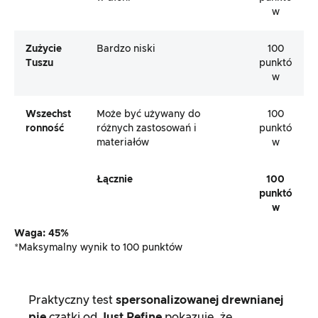
w
Zużycie
Bardzo niski
100
Tuszu
punktó
w
Wszechst
Może być używany do
100
Ronność
różnych zastosowań i
punktó
materiałów
w
Łącznie
100
punktó
w
Waga: 45%
*Maksymalny wynik to 100 punktów
Praktyczny test
spersonalizowanej drewnianej
pie
czątki od
Just Refine
pokazuje, że