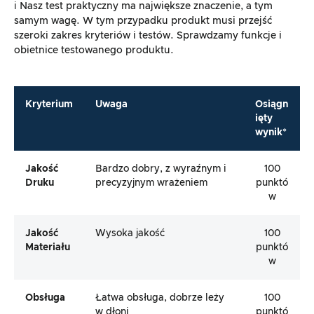
ℹ️ Nasz test praktyczny ma największe znaczenie, a tym
samym wagę. W tym przypadku produkt musi przejść
szeroki zakres kryteriów i testów. Sprawdzamy funkcje i
obietnice testowanego produktu.
Kryterium
Uwaga
Osiągn
ięty
wynik*
Jakość
Bardzo dobry, z wyraźnym i
100
Druku
precyzyjnym wrażeniem
punktó
w
Jakość
Wysoka jakość
100
Materiału
punktó
w
Obsługa
Łatwa obsługa, dobrze leży
100
w dłoni
punktó