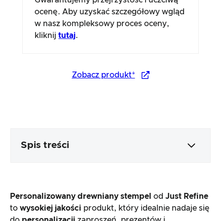
Gwarantujemy przejrzystość i uczciwą
ocenę. Aby uzyskać szczegółowy wgląd
w nasz kompleksowy proces oceny,
kliknij
tutaj
.
Zobacz produkt*
Spis treści
Opakowanie i zawartość
Personalizowany drewniany stempel
od
Just Refine
Przetwarzanie i wygląd produktu
to
wysokiej jakości
produkt, który idealnie nadaje się
do
personalizacji
zaproszeń, prezentów i