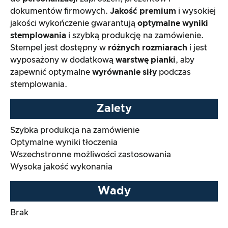
dokumentów firmowych.
Jakość premium
i wysokiej
Test praktyczny
jakości wykończenie gwarantują
optymalne wyniki
stemplowania
i szybką produkcję na zamówienie.
Stosunek ceny do wydajności
Stempel jest dostępny w
różnych rozmiarach
i jest
wyposażony w dodatkową
warstwę pianki
, aby
Wynik ogólny
zapewnić optymalne
wyrównanie siły
podczas
stemplowania.
Zalety
Szybka produkcja na zamówienie
Optymalne wyniki tłoczenia
Wszechstronne możliwości zastosowania
Wysoka jakość wykonania
Wady
Brak