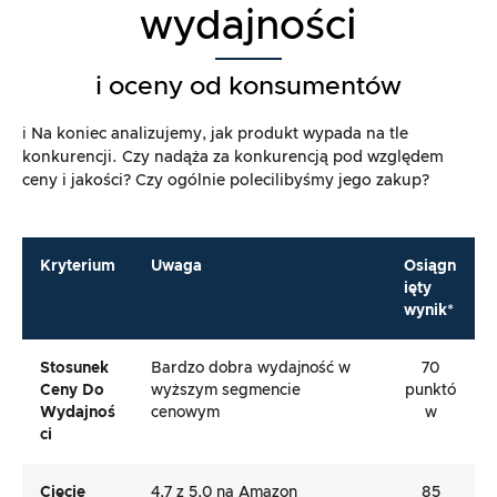
wydajności
i oceny od konsumentów
ℹ️ Na koniec analizujemy, jak produkt wypada na tle
konkurencji. Czy nadąża za konkurencją pod względem
ceny i jakości? Czy ogólnie polecilibyśmy jego zakup?
Kryterium
Uwaga
Osiągn
ięty
wynik*
Stosunek
Bardzo dobra wydajność w
70
Ceny Do
wyższym segmencie
punktó
Wydajnoś
cenowym
w
Ci
Cięcie
4,7 z 5,0 na Amazon
85