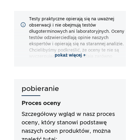
Testy praktyczne opierają się na uważnej
obserwacji i nie obejmują testów
długoterminowych ani laboratoryjnych. Oceny
testów odzwierciedlają opinie naszych
ekspertów i opierają się na starannej analizie.
Chcielibyśmy podkreślić, że oceny te nie są
pokaż więcej +
wyczerpujące i odzwierciedlają zarówno
subiektywne, jak i obiektywne wrażenia.
Oceny są dokonywane zgodnie z naszą
najlepszą wiedzą i przekonaniem, bez
ponoszenia jakiejkolwiek odpowiedzialności
pobieranie
za dokładność lub kompletność wyników
testów. Należy zauważyć, że nasze testy nie
opierają się na wymogach prawnych, skutkach
Proces oceny
medycznych lub konkretnych składnikach
produktów. Opieramy się na oświadczeniach
Szczegółowy wgląd w nasz proces
reklamowych i informacjach dostarczonych
oceny, który stanowi podstawę
przez producentów, ale korzystanie z tych
naszych ocen produktów, można
informacji zawsze odbywa się na własne
ryzyko. Nasze wysiłki mają na celu
znaleźć tutaj: