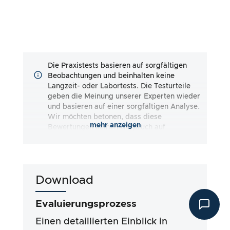
Die Praxistests basieren auf sorgfältigen
Beobachtungen und beinhalten keine
Langzeit- oder Labortests. Die Testurteile
geben die Meinung unserer Experten wieder
und basieren auf einer sorgfältigen Analyse.
Wir möchten betonen, dass diese
mehr anzeigen
Bewertungen keinen Anspruch auf
Vollständigkeit erheben und sowohl
subjektive als auch objektive Eindrücke
wiedergeben. Die Bewertungen erfolgen nach
bestem Wissen und Gewissen, ohne dass eine
Download
Haftung für die Richtigkeit oder
Vollständigkeit der Testergebnisse
übernommen wird. Wichtig ist, dass unsere
Evaluierungsprozess
Tests nicht auf gesetzlichen Vorgaben,
medizinischen Wirkungen oder spezifischen
Einen detaillierten Einblick in
Inhaltsstoffen der Produkte basieren. Wir