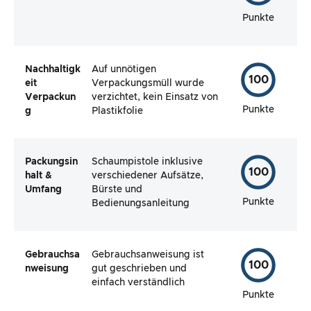
Punkte
Nachhaltigk
Auf unnötigen
100
eit
Verpackungsmüll wurde
Verpackun
verzichtet, kein Einsatz von
Punkte
g
Plastikfolie
Packungsin
Schaumpistole inklusive
100
halt &
verschiedener Aufsätze,
Umfang
Bürste und
Punkte
Bedienungsanleitung
Gebrauchsa
Gebrauchsanweisung ist
100
nweisung
gut geschrieben und
einfach verständlich
Punkte