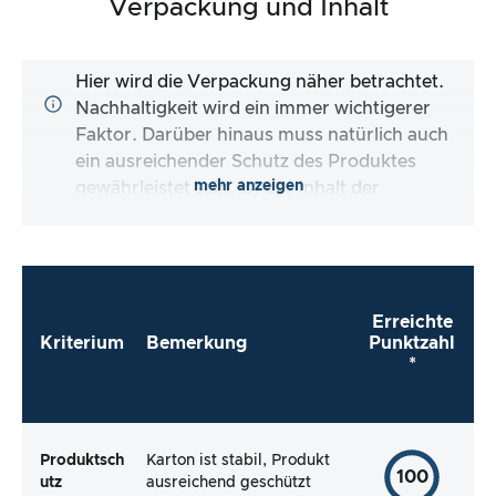
Verpackung und Inhalt
Hier wird die Verpackung näher betrachtet.
Nachhaltigkeit wird ein immer wichtigerer
Faktor. Darüber hinaus muss natürlich auch
ein ausreichender Schutz des Produktes
mehr anzeigen
gewährleistet sein. Ist der Inhalt der
Verpackung vollständig und macht es mir der
Hersteller so einfach wie möglich, das Produkt
direkt zu verwenden?
Erreichte
Kriterium
Bemerkung
Punktzahl
*
Produktsch
Karton ist stabil, Produkt
100
utz
ausreichend geschützt