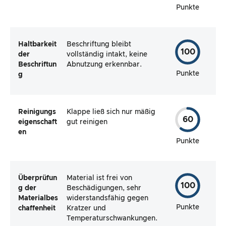
Punkte
Haltbarkeit
Beschriftung bleibt
100
der
vollständig intakt, keine
Beschriftun
Abnutzung erkennbar.
Punkte
g
Reinigungs
Klappe ließ sich nur mäßig
60
eigenschaft
gut reinigen
en
Punkte
Überprüfun
Material ist frei von
100
g der
Beschädigungen, sehr
Materialbes
widerstandsfähig gegen
Punkte
chaffenheit
Kratzer und
Temperaturschwankungen.