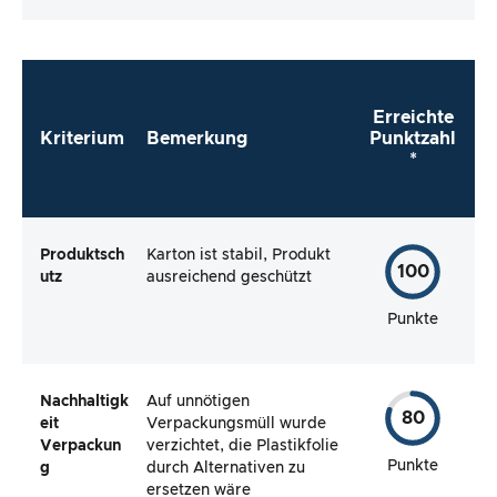
Verpackung vollständig und macht es mir der
Hersteller so einfach wie möglich, das Produkt
direkt zu verwenden?
Erreichte
Kriterium
Bemerkung
Punktzahl
*
Produktsch
Karton ist stabil, Produkt
100
utz
ausreichend geschützt
Punkte
Nachhaltigk
Auf unnötigen
80
eit
Verpackungsmüll wurde
Verpackun
verzichtet, die Plastikfolie
Punkte
g
durch Alternativen zu
ersetzen wäre