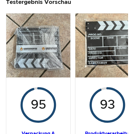
Testergebnis Vorschau
Produktverarbeitung & Erscheinungsbild
Der Praxistest
Preis-/ Leistungsverhältnis
Gesamtergebnis
95
93
Verpackung &
Produktverarbeitun