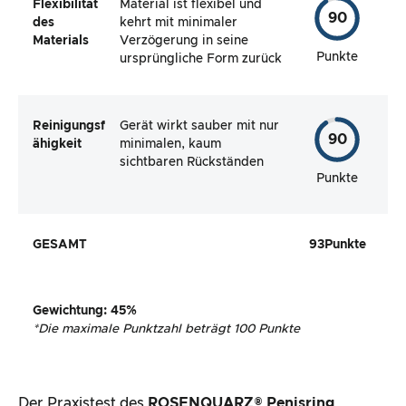
Flexibilität
Material ist flexibel und
90
des
kehrt mit minimaler
Materials
Verzögerung in seine
Punkte
ursprüngliche Form zurück
Reinigungsf
Gerät wirkt sauber mit nur
90
ähigkeit
minimalen, kaum
sichtbaren Rückständen
Punkte
GESAMT
93
Punkte
Gewichtung
:
45
%
*
Die maximale Punktzahl beträgt 100 Punkte
Der Praxistest des
ROSENQUARZ® Penisring