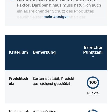
Faktor. Darüber hinaus muss natürlich auch
ein ausreichender Schutz des Produktes
mehr anzeigen
gewährleistet sein. Ist der Inhalt der
Verpackung vollständig und macht es mir der
Hersteller so einfach wie möglich, das Produkt
direkt zu verwenden?
Erreichte
Kriterium
Bemerkung
Punktzahl
*
Produktsch
Karton ist stabil, Produkt
100
utz
ausreichend geschützt
Punkte
Nachhaltigk
Auf unnötigen