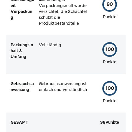
90
eit
Verpackungsmüll wurde
Verpackun
verzichtet, die Schachtel
Punkte
g
schützt die
Produktbestandteile
Packungsin
Vollständig
100
halt &
Umfang
Punkte
Gebrauchsa
Gebrauchsanweisung ist
100
nweisung
einfach und verständlich
Punkte
GESAMT
98
Punkte