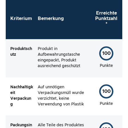
Erreichte
Kriterium
Bemerkung
Punktzahl
*
Produktsch
Produkt in
100
utz
Aufbewahrungstasche
eingepackt, Produkt
Punkte
ausreichend geschützt
Nachhaltigk
Auf unnötigen
100
eit
Verpackungsmüll wurde
Verpackun
verzichtet, keine
Punkte
g
Verwendung von Plastik
Packungsin
Alle Teile des Produktes