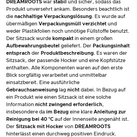
DREAMROOTS
war
stabil
und sicher, sodass das
Produkt unversehrt ankam. Besonders beachtlich ist
die
nachhaltige Verpackungslösung
. Es wurde auf
übermäßigen
Verpackungsmüll
verzichtet
und
weder Plastikfolien noch unnötige Füllstoffe benutzt.
Der Sitzsack wurde
kompakt
in einem großen
Aufbewahrungsbeutel
geliefert. Der
Packungsinhalt
entsprach
der
Produktbeschreibung
. Es waren der
Sitzsack, der passende Hocker und eine Kopfstütze
enthalten. Alle Komponenten waren auf den erste
Blick sorgfältig verarbeitet und unmittelbar
einsatzbereit. Eine ausführliche
Gebrauchsanweisung
lag
nicht
dabei. In Bezug auf
ein Produkt wie einen Sitzsack ist eine solche
Information
nicht zwingend erforderlich
,
insbesondere da
im Bezug
eine klare
Anleitung zur
Reinigung bei 40 °C
auf der Innenseite angenäht ist.
Der
Sitzsack mit Hocker
von
DREAMROOTS
hinterlässt einen durchweg positiven Eindruck.