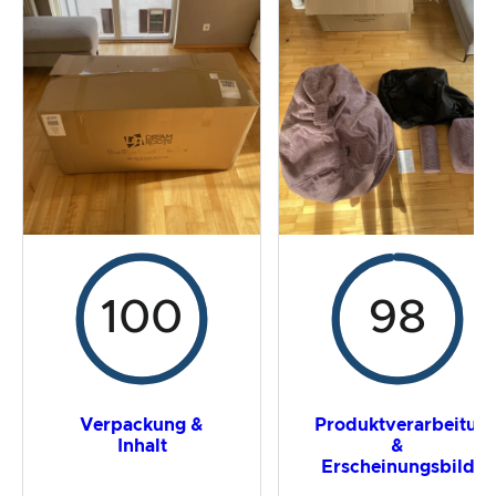
Der Praxistest
Preis-/ Leistungsverhältnis
Gesamtergebnis
100
98
Verpackung &
Produktverarbeitun
Inhalt
&
Erscheinungsbild