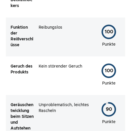
Beistellhoc
kers
Funktion
Reibungslos
100
der
Reißverschl
Punkte
üsse
Geruch des
Kein störender Geruch
100
Produkts
Punkte
Geräuschen
Unproblematisch, leichtes
90
twicklung
Rascheln
beim Sitzen
Punkte
und
Aufstehen