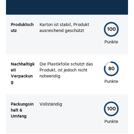
Produktsch
Karton ist stabil, Produkt
100
utz
ausreichend geschützt
Punkte
Nachhaltigk
Die Plastikfolie schützt das
80
eit
Produkt, ist jedoch nicht
Verpackun
notwendig
Punkte
g
Packungsin
Vollständig
100
halt &
Umfang
Punkte