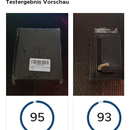
Testergebnis Vorschau
Produktverarbeitung & Erscheinungsbild
Der Praxistest
Preis-/ Leistungsverhältnis
Gesamtergebnis
95
93