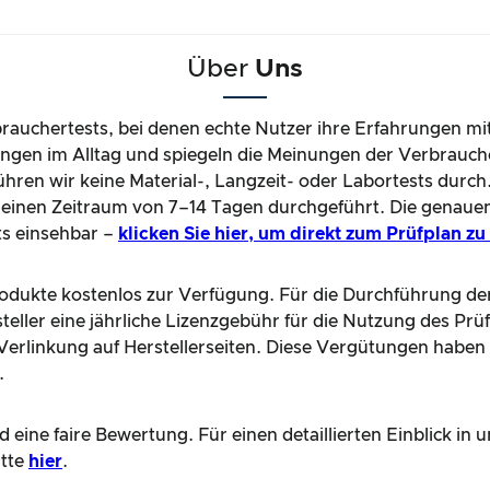
Über
Uns
brauchertests, bei denen echte Nutzer ihre Erfahrungen mi
gen im Alltag und spiegeln die Meinungen der Verbrauche
hren wir keine Material-, Langzeit- oder Labortests durch
einen Zeitraum von 7–14 Tagen durchgeführt. Die genaue
ts einsehbar –
klicken Sie hier, um direkt zum Prüfplan z
Produkte kostenlos zur Verfügung. Für die Durchführung de
teller eine jährliche Lizenzgebühr für die Nutzung des Prü
e Verlinkung auf Herstellerseiten. Diese Vergütungen haben
.
 eine faire Bewertung. Für einen detaillierten Einblick i
itte
hier
.