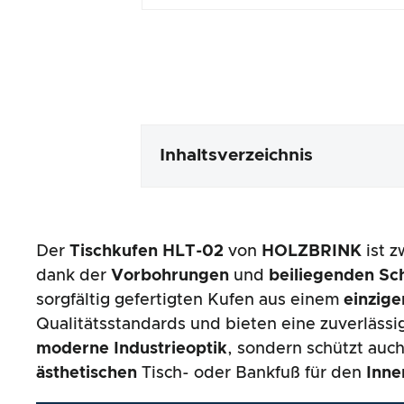
Inhaltsverzeichnis
Verpackung & Inhalt
Der
Tischkufen HLT-02
von
HOLZBRINK
ist 
Produktverarbeitung & Erschei
dank der
Vorbohrungen
und
beiliegenden S
sorgfältig gefertigten Kufen aus einem
einzige
Der Praxistest
Qualitätsstandards und bieten eine zuverlässi
moderne Industrieoptik
, sondern schützt auc
Preis-/ Leistungsverhältnis
ästhetischen
Tisch- oder Bankfuß für den
Inne