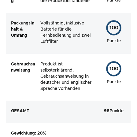
Punkte
g
die Produktbestandteile
Packungsin
Vollständig, inklusive
100
halt &
Batterie für die
Umfang
Fernbedienung und zwei
Punkte
Luftfilter
Gebrauchsa
Produkt ist
100
nweisung
selbsterklärend,
Gebrauchsanweisung in
Punkte
deutscher und englischer
Sprache vorhanden
GESAMT
98
Punkte
Gewichtung
: 20%