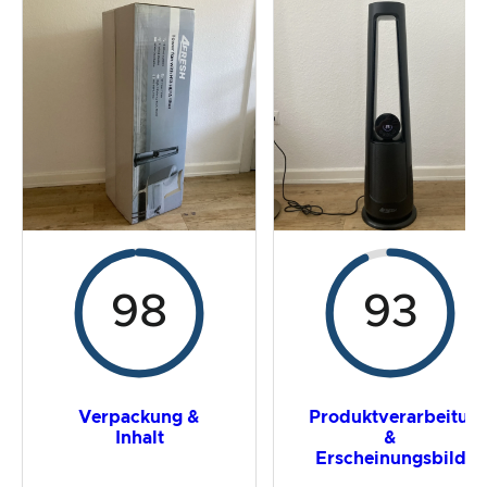
Der Praxistest
Preis-/ Leistungsverhältnis
Gesamtergebnis
98
93
Verpackung &
Produktverarbeitun
Inhalt
&
Erscheinungsbild