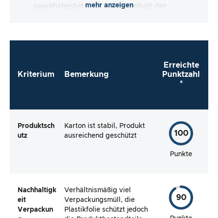
mehr anzeigen
gewährleistet sein. Ist der Inhalt der
Verpackung vollständig und macht es mir der
Hersteller so einfach wie möglich, das Produkt
direkt zu verwenden?
Erreichte
Kriterium
Bemerkung
Punktzahl
*
Produktsch
Karton ist stabil, Produkt
100
utz
ausreichend geschützt
Punkte
Nachhaltigk
Verhältnismäßig viel
90
eit
Verpackungsmüll, die
Verpackun
Plastikfolie schützt jedoch