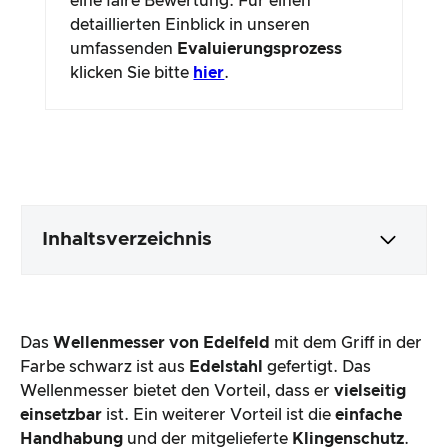
eine faire Bewertung. Für einen
detaillierten Einblick in unseren
umfassenden
Evaluierungsprozess
klicken Sie bitte
hier
.
Inhaltsverzeichnis
Verpackung & Inhalt
Das
Wellenmesser von Edelfeld
mit dem Griff in der
Produktverarbeitung & Erscheinungsbild
Farbe schwarz ist aus
Edelstahl
gefertigt. Das
Wellenmesser bietet den Vorteil, dass er
vielseitig
einsetzbar
ist. Ein weiterer Vorteil ist die
einfache
Der Praxistest
Handhabung
und der mitgelieferte
Klingenschutz
.