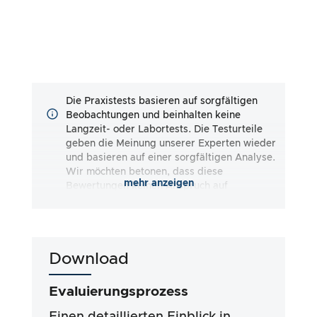
Die Praxistests basieren auf sorgfältigen
Beobachtungen und beinhalten keine
Langzeit- oder Labortests. Die Testurteile
geben die Meinung unserer Experten wieder
und basieren auf einer sorgfältigen Analyse.
Wir möchten betonen, dass diese
mehr anzeigen
Bewertungen keinen Anspruch auf
Vollständigkeit erheben und sowohl
subjektive als auch objektive Eindrücke
wiedergeben. Die Bewertungen erfolgen nach
bestem Wissen und Gewissen, ohne dass eine
Download
Haftung für die Richtigkeit oder
Vollständigkeit der Testergebnisse
übernommen wird. Wichtig ist, dass unsere
Evaluierungsprozess
Tests nicht auf gesetzlichen Vorgaben,
medizinischen Wirkungen oder spezifischen
Einen detaillierten Einblick in