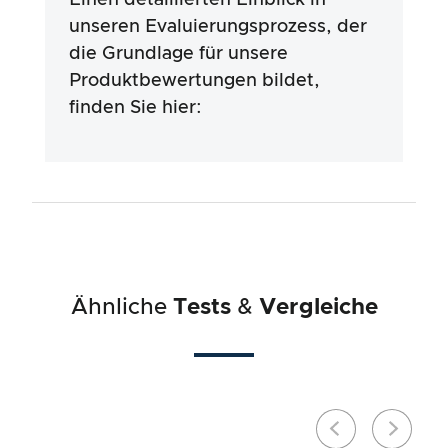
Inhaltsstoffen der Produkte basieren. Wir
unseren Evaluierungsprozess, der
stützen uns auf die Werbeaussagen und
die Grundlage für unsere
Angaben der Hersteller, die Verwendung der
Informationen erfolgt jedoch stets auf eigenes
Produktbewertungen bildet,
Risiko. Unsere Bemühungen zielen darauf ab,
finden Sie hier:
ein seriöses und gründliches Testverfahren zu
gewährleisten, das in einem langen und
professionellen Prozess in enger
Zusammenarbeit mit unseren Experten
entwickelt wurde.
Ähnliche
Tests
&
Vergleiche