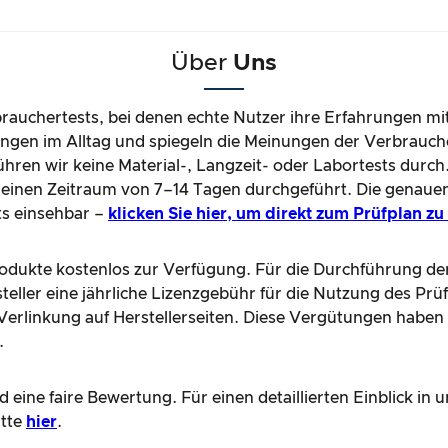
Über
Uns
brauchertests, bei denen echte Nutzer ihre Erfahrungen mi
gen im Alltag und spiegeln die Meinungen der Verbrauche
hren wir keine Material-, Langzeit- oder Labortests durch
einen Zeitraum von 7–14 Tagen durchgeführt. Die genaue
ts einsehbar –
klicken Sie hier, um direkt zum Prüfplan z
Produkte kostenlos zur Verfügung. Für die Durchführung de
teller eine jährliche Lizenzgebühr für die Nutzung des Prü
e Verlinkung auf Herstellerseiten. Diese Vergütungen haben
.
 eine faire Bewertung. Für einen detaillierten Einblick i
itte
hier
.