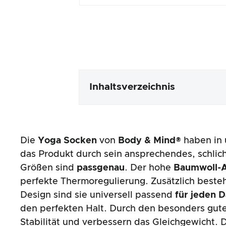
Inhaltsverzeichnis
Verpackung & Inhalt
Die
Yoga Socken
von
Body & Mind®
haben in 
Produktverarbeitung & Erschei
das Produkt durch sein ansprechendes, schlic
Größen sind
passgenau
. Der hohe
Baumwoll-A
Der Praxistest
perfekte Thermoregulierung. Zusätzlich beste
Design sind sie universell passend
für jeden 
Preis-/ Leistungsverhältnis
den perfekten Halt. Durch den besonders guten
Stabilität und verbessern das Gleichgewicht.