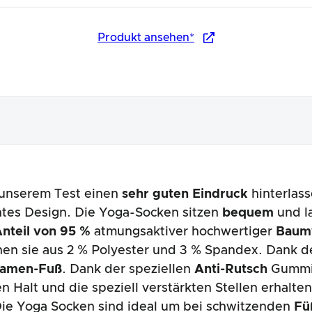
Produkt ansehen*
unserem Test einen
sehr guten Eindruck
hinterlas
nungsbild
htes Design. Die Yoga-Socken sitzen
bequem
und la
nteil von 95 %
atmungsaktiver hochwertiger
Baum
hen sie aus 2 % Polyester und 3 % Spandex. Dank d
Damen-Fuß
. Dank der speziellen
Anti-Rutsch
Gummie
 Halt und die speziell verstärkten Stellen erhalt
 Die Yoga Socken sind ideal um bei schwitzenden
Fü