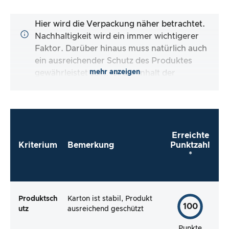
Hier wird die Verpackung näher betrachtet.
Nachhaltigkeit wird ein immer wichtigerer
Faktor. Darüber hinaus muss natürlich auch
ein ausreichender Schutz des Produktes
mehr anzeigen
gewährleistet sein. Ist der Inhalt der
Verpackung vollständig und macht es mir der
Hersteller so einfach wie möglich, das Produkt
direkt zu verwenden?
Erreichte
Kriterium
Bemerkung
Punktzahl
*
Produktsch
Karton ist stabil, Produkt
100
utz
ausreichend geschützt
Punkte