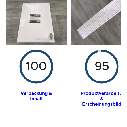
Der Praxistest
Preis-/ Leistungsverhältnis
Gesamtergebnis
100
95
Verpackung &
Produktverarbeitun
Inhalt
&
Erscheinungsbild