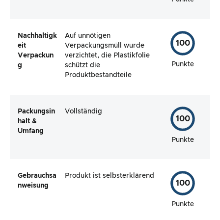
Nachhaltigk
Auf unnötigen
100
eit
Verpackungsmüll wurde
Verpackun
verzichtet, die Plastikfolie
Punkte
g
schützt die
Produktbestandteile
Packungsin
Vollständig
100
halt &
Umfang
Punkte
Gebrauchsa
Produkt ist selbsterklärend
100
nweisung
Punkte