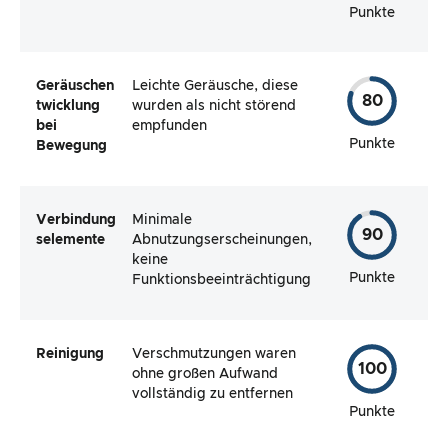
Punkte
Geräuschen
Leichte Geräusche, diese
80
twicklung
wurden als nicht störend
bei
empfunden
Punkte
Bewegung
Verbindung
Minimale
90
selemente
Abnutzungserscheinungen,
keine
Punkte
Funktionsbeeinträchtigung
Reinigung
Verschmutzungen waren
100
ohne großen Aufwand
vollständig zu entfernen
Punkte