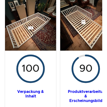
Der Praxistest
Preis-/ Leistungsverhältnis
Gesamtergebnis
100
90
Verpackung &
Produktverarbeitun
Inhalt
&
Erscheinungsbild