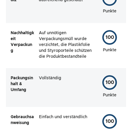
utz
ausreichend geschützt
Punkte
Nachhaltigk
Auf unnötigen
100
eit
Verpackungsmüll wurde
Verpackun
verzichtet, die Plastikfolie
Punkte
g
und Styroporteile schützen
die Produktbestandteile
Packungsin
Vollständig
100
halt &
Umfang
Punkte
Gebrauchsa
Einfach und verständlich
100
nweisung