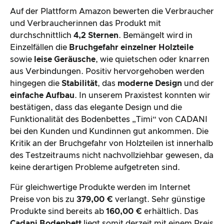
Auf der Plattform Amazon bewerten die Verbraucher
und Verbraucherinnen das Produkt mit
durchschnittlich
4,2 Sternen
. Bemängelt wird in
Einzelfällen die
Bruchgefahr einzelner Holzteile
sowie
leise Geräusche
, wie quietschen oder knarren
aus Verbindungen. Positiv hervorgehoben werden
hingegen die
Stabilität
, das
moderne Design
und der
einfache Aufbau
. In unserem Praxistest konnten wir
bestätigen, dass das elegante Design und die
Funktionalität des Bodenbettes „Timi“ von CADANI
bei den Kunden und Kundinnen gut ankommen. Die
Kritik an der Bruchgefahr von Holzteilen ist innerhalb
des Testzeitraums nicht nachvollziehbar gewesen, da
keine derartigen Probleme aufgetreten sind.
Für gleichwertige Produkte werden im Internet
Preise von bis zu
379,00 €
verlangt. Sehr günstige
Produkte sind bereits ab
160,00 €
erhältlich. Das
Cadani Bodenbett
liegt somit derzeit mit einem Preis