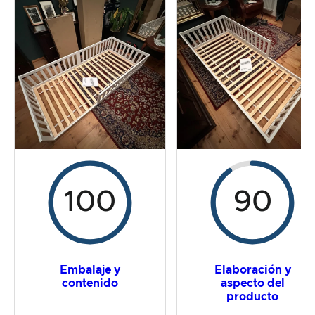
La prueba práctica
Relación calidad/precio
Resultado global
100
90
Embalaje y
Elaboración y
contenido
aspecto del
producto