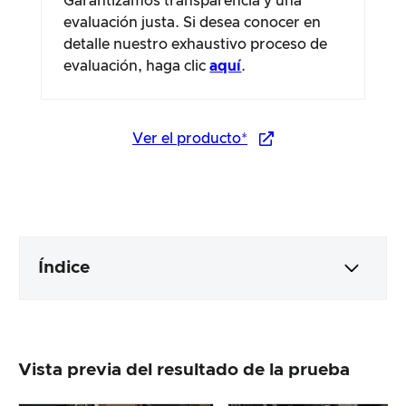
Garantizamos transparencia y una
evaluación justa. Si desea conocer en
detalle nuestro exhaustivo proceso de
evaluación, haga clic
aquí
.
Ver el producto*
Índice
Embalaje y contenido
Vista previa del resultado de la prueba
Elaboración y aspecto del producto