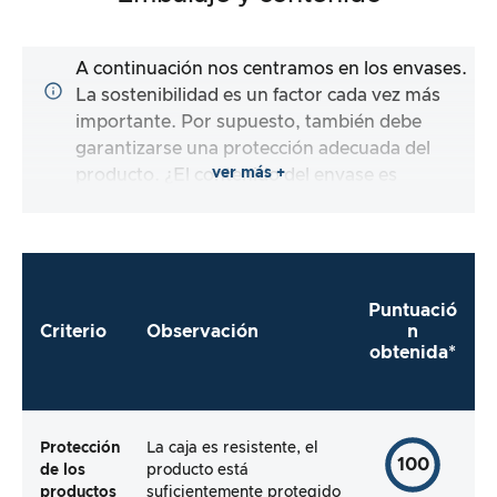
A continuación nos centramos en los envases.
La sostenibilidad es un factor cada vez más
importante. Por supuesto, también debe
garantizarse una protección adecuada del
ver más +
producto. ¿El contenido del envase es
completo y el fabricante me facilita al máximo
el uso inmediato del producto?
Puntuació
Criterio
Observación
n
obtenida*
Protección
La caja es resistente, el
100
de los
producto está
productos
suficientemente protegido