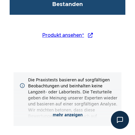
Bestanden
Produkt ansehen*
Die Praxistests basieren auf sorgfältigen
Beobachtungen und beinhalten keine
Langzeit- oder Labortests. Die Testurteile
geben die Meinung unserer Experten wieder
und basieren auf einer sorgfältigen Analyse.
Wir möchten betonen, dass diese
mehr anzeigen
Bewertungen keinen Anspruch auf
Vollständigkeit erheben und sowohl
subjektive als auch objektive Eindrücke
wiedergeben. Die Bewertungen erfolgen nach