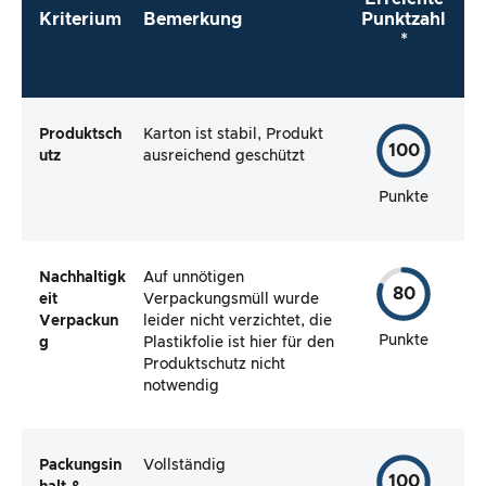
Kriterium
Bemerkung
Punktzahl
*
Produktsch
Karton ist stabil, Produkt
100
utz
ausreichend geschützt
Punkte
Nachhaltigk
Auf unnötigen
80
eit
Verpackungsmüll wurde
Verpackun
leider nicht verzichtet, die
Punkte
g
Plastikfolie ist hier für den
Produktschutz nicht
notwendig
Packungsin
Vollständig
100