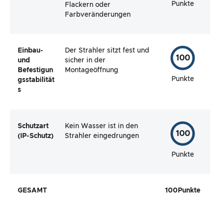
Punkte
Flackern oder
Farbveränderungen
Einbau-
Der Strahler sitzt fest und
100
und
sicher in der
Befestigun
Montageöffnung
Punkte
gsstabilität
s
Schutzart
Kein Wasser ist in den
100
(IP-Schutz)
Strahler eingedrungen
Punkte
GESAMT
100
Punkte