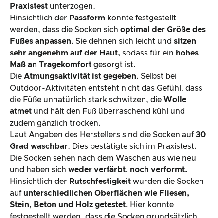
Praxistest
unterzogen.
Hinsichtlich der
Passform
konnte festgestellt
werden, dass die Socken sich
optimal der Größe des
Fußes anpassen
. Sie dehnen sich leicht und
sitzen
sehr angenehm auf der Haut,
sodass für ein
hohes
Maß an Tragekomfort
gesorgt ist.
Die
Atmungsaktivität ist gegeben
. Selbst bei
Outdoor-Aktivitäten entsteht nicht das Gefühl, dass
die Füße unnatürlich stark schwitzen, die
Wolle
atmet
und hält den Fuß überraschend kühl und
zudem gänzlich trocken.
Laut Angaben des Herstellers sind die Socken auf
30
Grad waschbar
. Dies bestätigte sich im Praxistest.
Die Socken sehen nach dem Waschen aus wie neu
und haben sich
weder verfärbt, noch verformt.
Hinsichtlich der
Rutschfestigkeit
wurden die Socken
auf
unterschiedlichen Oberflächen wie Fliesen,
Stein, Beton und Holz getestet.
Hier konnte
festgestellt werden, dass die Socken grundsätzlich