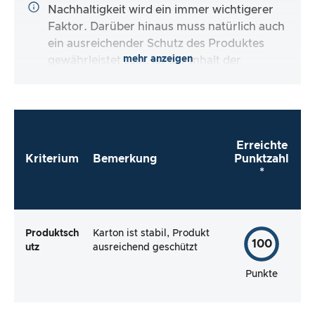
Nachhaltigkeit wird ein immer wichtigerer
Faktor. Darüber hinaus muss natürlich auch
ein ausreichender Schutz des Produktes
mehr anzeigen
gewährleistet sein. Ist der Inhalt der
Verpackung vollständig und macht es mir der
Hersteller so einfach wie möglich, das Produkt
direkt zu verwenden?
Erreichte
Kriterium
Bemerkung
Punktzahl
*
Produktsch
Karton ist stabil, Produkt
100
utz
ausreichend geschützt
Punkte