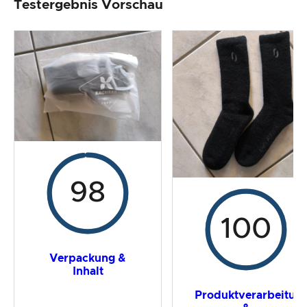
Testergebnis Vorschau
Produktverarbeitung & Erscheinungsbild
Der Praxistest
Preis-/ Leistungsverhältnis
Gesamtergebnis
98
100
Verpackung &
Inhalt
Produktverarbeitun