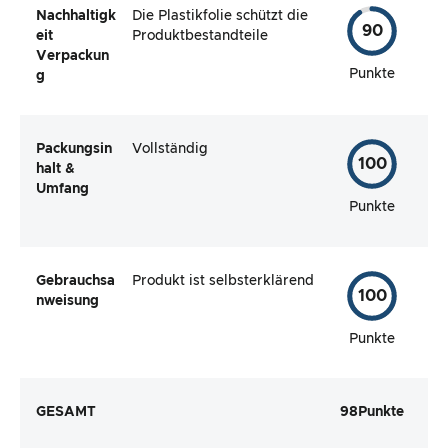
Nachhaltigk
Die Plastikfolie schützt die
90
eit
Produktbestandteile
Verpackun
Punkte
g
Packungsin
Vollständig
100
halt &
Umfang
Punkte
Gebrauchsa
Produkt ist selbsterklärend
100
nweisung
Punkte
GESAMT
98
Punkte