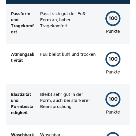
Passform
Passt sich gut der Fuß-
100
und
Form an, hoher
Tragekomf
Tragekomfort
Punkte
ort
Atmungsak
Fuß bleibt kühl und trocken
100
tivität
Punkte
Elastizität
Bleibt sehr gut in der
100
und
Form, auch bei stärkerer
Formbestä
Beanspruchung
Punkte
ndigkeit
Waschbark
Waschbar