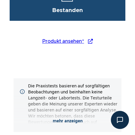
Bestanden
Produkt ansehen*
Die Praxistests basieren auf sorgfältigen
Beobachtungen und beinhalten keine
Langzeit- oder Labortests. Die Testurteile
geben die Meinung unserer Experten wieder
und basieren auf einer sorgfältigen Analyse.
Wir möchten betonen, dass diese
mehr anzeigen
Bewertungen keinen Anspruch auf
Vollständigkeit erheben und sowohl
subjektive als auch objektive Eindrücke