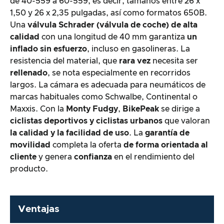
de 40-559 a 60-559, es decir, tamaños entre 26 x
1,50 y 26 x 2,35 pulgadas, así como formatos 650B.
Una
válvula Schrader (válvula de coche) de alta
calidad
con una longitud de 40 mm garantiza
un
inflado sin esfuerzo
, incluso en gasolineras. La
resistencia del material, que
rara vez
necesita ser
rellenado
, se nota especialmente en recorridos
largos. La cámara es adecuada para neumáticos de
marcas habituales como Schwalbe, Continental o
Maxxis. Con la
Monty Fudgy
,
BikePeak
se dirige a
ciclistas deportivos
y ciclistas urbanos
que valoran
la calidad y la facilidad de uso
. La
garantía de
movilidad
completa la oferta
de forma orientada al
cliente
y genera
confianza
en el rendimiento del
producto.
Ventajas