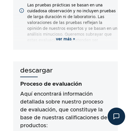
Las pruebas prácticas se basan en una
cuidadosa observación y no incluyen pruebas
de larga duración ni de laboratorio. Las
valoraciones de las pruebas reflejan la
opinión de nuestros expertos y se basan en un
análisis minucioso. Queremos subrayar que
ver más +
estas evaluaciones no pretenden ser
exhaustivas y reflejan impresiones tanto
subjetivas como objetivas. Las evaluaciones
se realizan según nuestro leal saber y
entender, sin que se asuma responsabilidad
descargar
alguna por la exactitud o integridad de los
resultados de las pruebas. Es importante
señalar que nuestras pruebas no se basan en
Proceso de evaluación
requisitos legales, efectos médicos o
ingredientes específicos de los productos.
Aquí encontrará información
Nos basamos en las afirmaciones publicitarias
detallada sobre nuestro proceso
y la información facilitada por los fabricantes,
de evaluación, que constituye la
pero el uso de la información corre siempre
por su cuenta y riesgo. Nuestros esfuerzos
base de nuestras calificaciones de
están dirigidos a garantizar un procedimiento
productos:
de pruebas serio y exhaustivo, que se ha