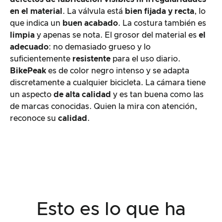
en el material
. La válvula está
bien fijada y recta
, lo
que indica un
buen acabado
. La costura también es
limpia
y apenas se nota. El grosor del material es
el
adecuado
: no demasiado grueso y lo
suficientemente
resistente
para el uso diario.
BikePeak
es de color negro intenso y se adapta
discretamente a cualquier bicicleta. La cámara tiene
un aspecto
de alta calidad
y es tan buena como las
de marcas conocidas. Quien la mira con atención,
reconoce su
calidad
.
Esto es lo que ha