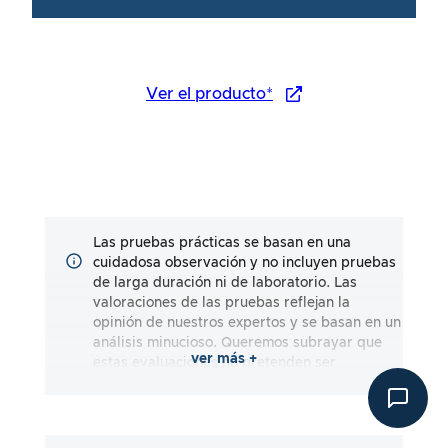
Ver el producto*
Las pruebas prácticas se basan en una
cuidadosa observación y no incluyen pruebas
de larga duración ni de laboratorio. Las
valoraciones de las pruebas reflejan la
opinión de nuestros expertos y se basan en un
análisis minucioso. Queremos subrayar que
ver más +
estas evaluaciones no pretenden ser
exhaustivas y reflejan impresiones tanto
subjetivas como objetivas. Las evaluaciones
se realizan según nuestro leal saber y
entender, sin que se asuma responsabilidad