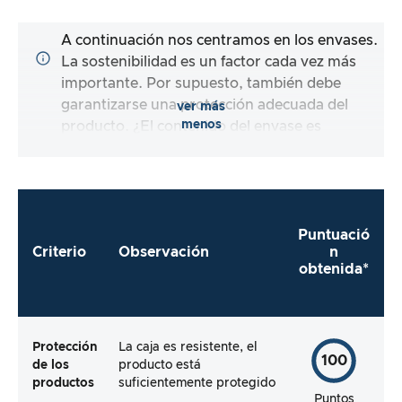
A continuación nos centramos en los envases.
La sostenibilidad es un factor cada vez más
importante. Por supuesto, también debe
garantizarse una protección adecuada del
ver más
menos
producto. ¿El contenido del envase es
completo y el fabricante me facilita al máximo
el uso inmediato del producto?
Puntuació
Criterio
Observación
n
obtenida*
Protección
La caja es resistente, el
100
de los
producto está
productos
suficientemente protegido
Puntos