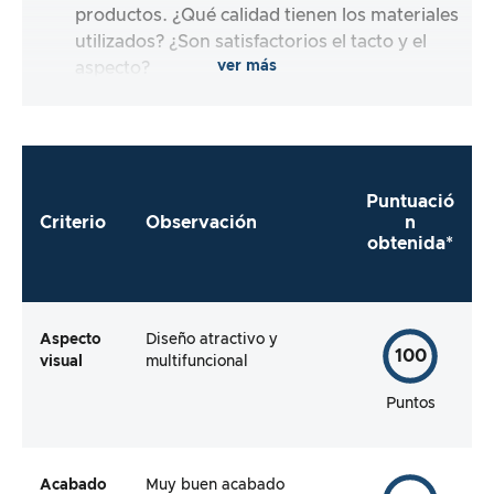
productos. ¿Qué calidad tienen los materiales
utilizados? ¿Son satisfactorios el tacto y el
ver más
aspecto?
Puntuació
Criterio
Observación
n
obtenida*
Aspecto
Diseño atractivo y
100
visual
multifuncional
Puntos
Acabado
Muy buen acabado