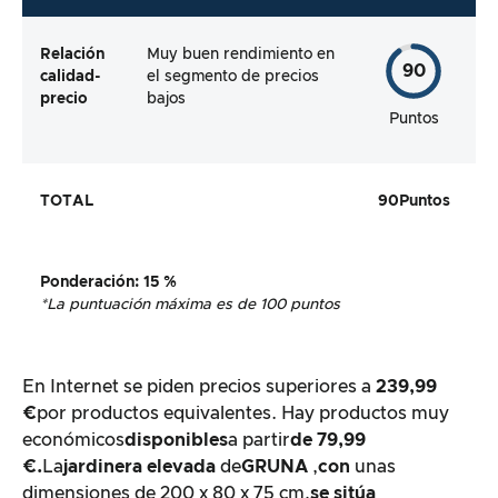
Relación
Muy buen rendimiento en
90
calidad-
el segmento de precios
precio
bajos
Puntos
TOTAL
90
Puntos
Ponderación
: 15 %
*La puntuación máxima es de 100 puntos
En Internet se piden precios superiores a
239,99
€
por productos equivalentes. Hay productos muy
económicos
disponibles
a partir
de 79,99
€.
La
jardinera elevada
de
GRUNA
,
con
unas
dimensiones de 200 x 80 x 75 cm,
se sitúa