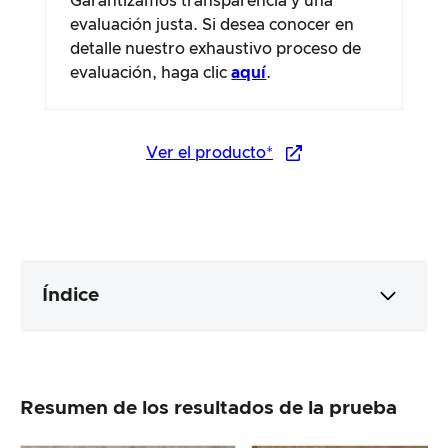
Garantizamos transparencia y una
evaluación justa. Si desea conocer en
detalle nuestro exhaustivo proceso de
evaluación, haga clic
aquí
.
Ver el producto*
Índice
Embalaje y contenido
Resumen de los resultados de la prueba
Elaboración y aspecto del producto