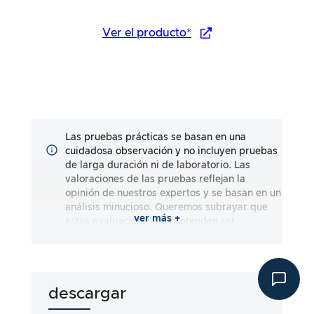
Ver el producto*
Las pruebas prácticas se basan en una
cuidadosa observación y no incluyen pruebas
de larga duración ni de laboratorio. Las
valoraciones de las pruebas reflejan la
opinión de nuestros expertos y se basan en un
análisis minucioso. Queremos subrayar que
ver más +
estas evaluaciones no pretenden ser
exhaustivas y reflejan impresiones tanto
subjetivas como objetivas. Las evaluaciones
se realizan según nuestro leal saber y
entender, sin que se asuma responsabilidad
descargar
alguna por la exactitud o integridad de los
resultados de las pruebas. Es importante