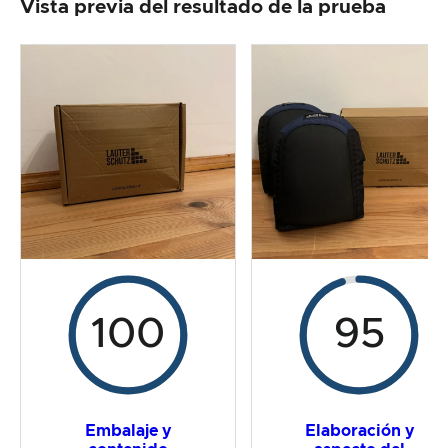
Vista previa del resultado de la prueba
Elaboración y aspecto del producto
La prueba práctica
Relación calidad/precio
Resultado global
100
95
Embalaje y
Elaboración y