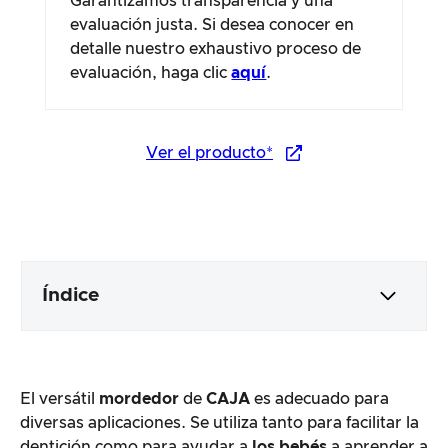
Garantizamos transparencia y una
evaluación justa. Si desea conocer en
detalle nuestro exhaustivo proceso de
evaluación, haga clic
aquí
.
Ver el producto*
Índice
Embalaje y contenido
El versátil
mordedor
de
CAJA
es adecuado para
Elaboración y aspecto del producto
diversas aplicaciones. Se utiliza tanto para facilitar la
dentición como para ayudar a
los bebés
a aprender a