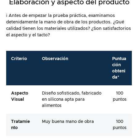
Elaboración y aspecto del producto
ℹ️ Antes de empezar la prueba práctica, examinamos
detenidamente la mano de obra de los productos. ¿Qué
calidad tienen los materiales utilizados? ¿Son satisfactorios
el aspecto y el tacto?
Criterio
Observación
Puntua
ción
obteni
da*
Aspecto
Diseño sofisticado, fabricado
100
Visual
en silicona apta para
puntos
alimentos
Tratamie
Muy buena mano de obra
100
Nto
puntos