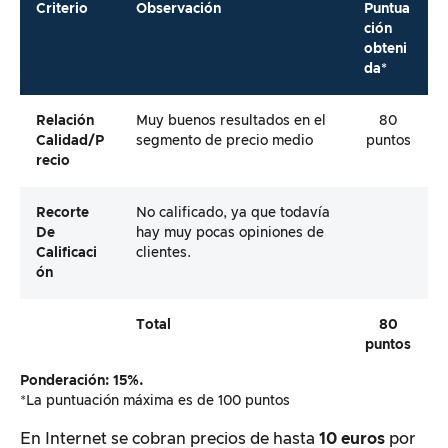
Criterio
Observación
Puntua
ción
obteni
da*
Relación
Muy buenos resultados en el
80
Calidad/p
segmento de precio medio
puntos
Recio
Recorte
No calificado, ya que todavía
De
hay muy pocas opiniones de
Calificaci
clientes.
Ón
Total
80
puntos
Ponderación: 15%.
*La puntuación máxima es de 100 puntos
En Internet se cobran precios de hasta
10 euros
por