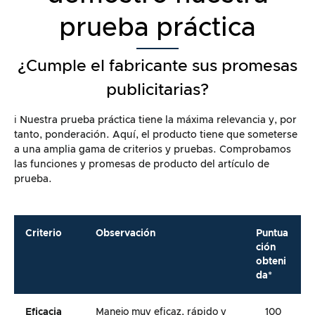
prueba práctica
¿Cumple el fabricante sus promesas
publicitarias?
ℹ️ Nuestra prueba práctica tiene la máxima relevancia y, por
tanto, ponderación. Aquí, el producto tiene que someterse
a una amplia gama de criterios y pruebas. Comprobamos
las funciones y promesas de producto del artículo de
prueba.
Criterio
Observación
Puntua
ción
obteni
da*
Eficacia
Manejo muy eficaz, rápido y
100