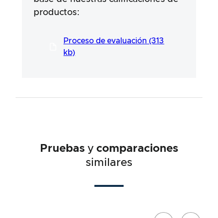
están dirigidos a garantizar un procedimiento
productos:
de pruebas serio y exhaustivo, que se ha
desarrollado en un proceso largo y
profesional en estrecha colaboración con
Proceso de evaluación (313
nuestros expertos.
kb)
Pruebas
y
comparaciones
similares