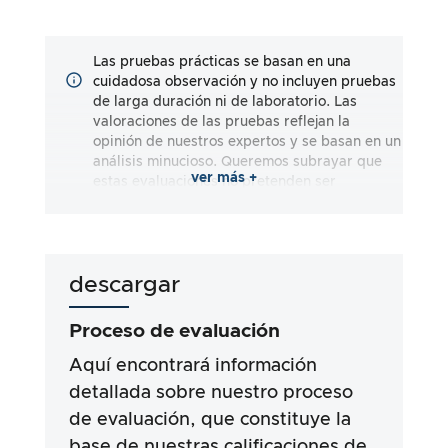
Las pruebas prácticas se basan en una
cuidadosa observación y no incluyen pruebas
de larga duración ni de laboratorio. Las
valoraciones de las pruebas reflejan la
opinión de nuestros expertos y se basan en un
análisis minucioso. Queremos subrayar que
ver más +
estas evaluaciones no pretenden ser
exhaustivas y reflejan impresiones tanto
subjetivas como objetivas. Las evaluaciones
se realizan según nuestro leal saber y
entender, sin que se asuma responsabilidad
descargar
alguna por la exactitud o integridad de los
resultados de las pruebas. Es importante
señalar que nuestras pruebas no se basan en
Proceso de evaluación
requisitos legales, efectos médicos o
ingredientes específicos de los productos.
Aquí encontrará información
Nos basamos en las afirmaciones publicitarias
detallada sobre nuestro proceso
y la información facilitada por los fabricantes,
de evaluación, que constituye la
pero el uso de la información corre siempre
por su cuenta y riesgo. Nuestros esfuerzos
base de nuestras calificaciones de