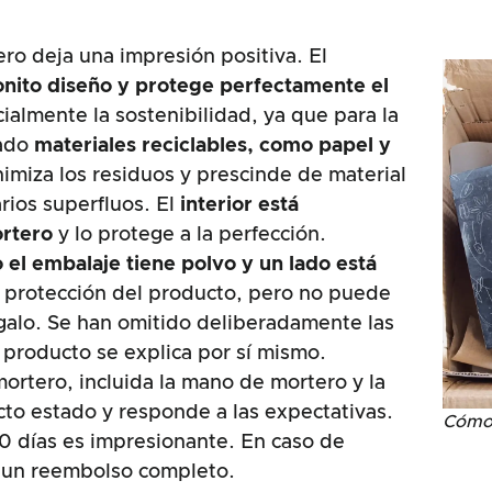
ro deja una impresión positiva. El
onito diseño y protege perfectamente el
ialmente la sostenibilidad, ya que para la
zado
materiales reciclables, como papel y
imiza los residuos y prescinde de material
arios superfluos. El
interior está
rtero
y lo protege a la perfección.
 el embalaje tiene polvo y un lado está
a protección del producto, pero no puede
galo. Se han omitido deliberadamente las
 producto se explica por sí mismo.
 mortero, incluida la mano de mortero y la
to estado y responde a las expectativas.
Cómo 
0 días es impresionante. En caso de
be un reembolso completo.