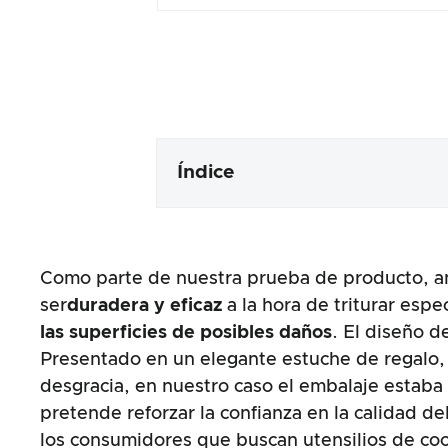
Índice
Embalaje y contenido
Como parte de nuestra prueba de producto, an
Elaboración y aspecto del prod
ser
duradera y eficaz
a la hora de triturar esp
las superficies de posibles daños
. El diseño d
La prueba práctica
Presentado en un elegante estuche de regalo, 
desgracia, en nuestro caso el embalaje estaba 
Relación calidad/precio
pretende reforzar la confianza en la calidad 
los consumidores que buscan utensilios de coci