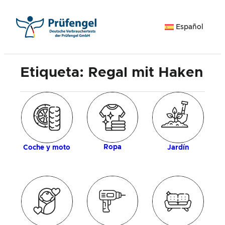
Saltar
al
Español
contenido
Etiqueta:
Regal mit Haken
ía
M
Ropa
Coche y moto
Jardín