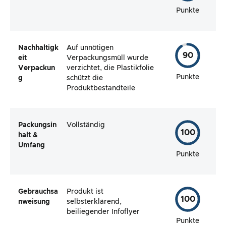
Punkte
Nachhaltigk
Auf unnötigen
90
eit
Verpackungsmüll wurde
Verpackun
verzichtet, die Plastikfolie
Punkte
g
schützt die
Produktbestandteile
Packungsin
Vollständig
100
halt &
Umfang
Punkte
Gebrauchsa
Produkt ist
100
nweisung
selbsterklärend,
beiliegender Infoflyer
Punkte