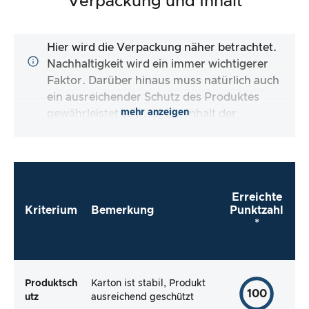
Verpackung und Inhalt
Hier wird die Verpackung näher betrachtet.
Nachhaltigkeit wird ein immer wichtigerer
Faktor. Darüber hinaus muss natürlich auch
ein ausreichender Schutz des Produktes
mehr anzeigen
gewährleistet sein. Ist der Inhalt der
Verpackung vollständig und macht es mir der
Hersteller so einfach wie möglich, das Produkt
direkt zu verwenden?
Erreichte
Kriterium
Bemerkung
Punktzahl
*
Produktsch
Karton ist stabil, Produkt
100
utz
ausreichend geschützt