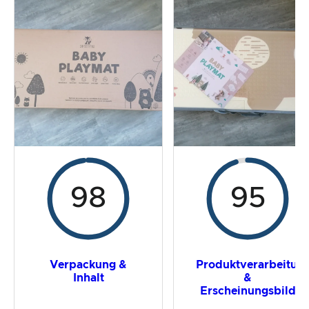
Der Praxistest
Preis-/ Leistungsverhältnis
Gesamtergebnis
98
95
Verpackung &
Produktverarbeitun
Inhalt
&
Erscheinungsbild