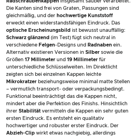
Radschraubenkappen
insgesamt sauber verarbeitet.
Die Kanten sind frei von Graten, Passungen sind
gleichmäßig, und der
hochwertige Kunststoff
erweckt einen widerstandsfähigen Eindruck. Das
optische Erscheinungsbild
ist bewusst unauffällig:
Schwarz glänzend
(im Test) fügt sich neutral in
verschiedene
Felgen
-Designs und
Radnaben
ein.
Alternativ existieren Versionen in
Silber
sowie die
Größen
17 Millimeter
und
19 Millimeter
für
unterschiedliche Schlüsselweiten. Im Direktlicht
zeigten sich bei einzelnen Kappen leichte
Mikrokratzer
beziehungsweise minimal matte Stellen
– vermutlich transport- oder verpackungsbedingt.
Funktional beeinträchtigt das die Kappen nicht,
mindert aber die Perfektion des Finishs. Hinsichtlich
ihrer
Stabilität
vermitteln die Kappen ein sehr guten
ersten Eindruck. Es entsteht ein qualitativ
hochwertiger und robuster erster Eindruck. Der
Abzieh-Clip
wirkt etwas nachgiebig, allerdings