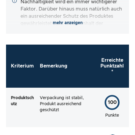
Nachhaltigkeit wird ein immer wichtigerer
Faktor. Darüber hinaus muss natürlich auch
ein ausreichender Schutz des Produktes
mehr anzeigen
gewährleistet sein. Ist der Inhalt der
Verpackung vollständig und macht es mir der
Hersteller so einfach wie möglich, das Produkt
direkt zu verwenden?
Erreichte
Kriterium
Bemerkung
Punktzahl
*
Produktsch
Verpackung ist stabil,
100
utz
Produkt ausreichend
geschützt
Punkte