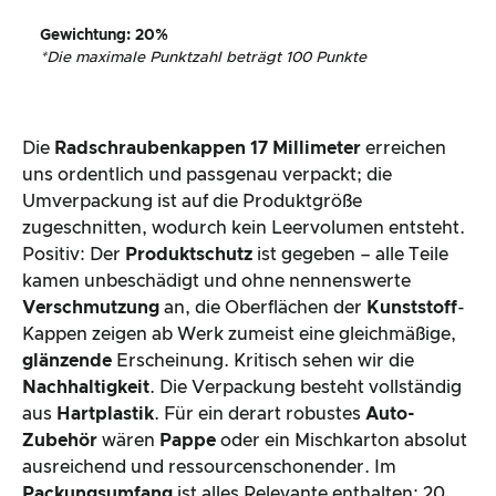
Gewichtung
: 20%
*
Die maximale Punktzahl beträgt 100 Punkte
Die
Radschraubenkappen 17 Millimeter
erreichen
uns ordentlich und passgenau verpackt; die
Umverpackung ist auf die Produktgröße
zugeschnitten, wodurch kein Leervolumen entsteht.
Positiv: Der
Produktschutz
ist gegeben – alle Teile
kamen unbeschädigt und ohne nennenswerte
Verschmutzung
an, die Oberflächen der
Kunststoff
-
Kappen zeigen ab Werk zumeist eine gleichmäßige,
glänzende
Erscheinung. Kritisch sehen wir die
Nachhaltigkeit
. Die Verpackung besteht vollständig
aus
Hartplastik
. Für ein derart robustes
Auto-
Zubehör
wären
Pappe
oder ein Mischkarton absolut
ausreichend und ressourcenschonender. Im
Packungsumfang
ist alles Relevante enthalten: 20