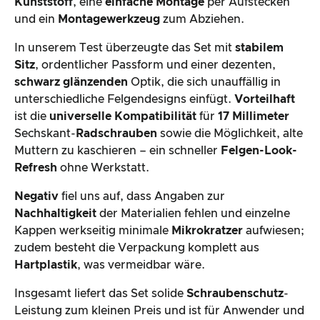
Kunststoff
, eine
einfache Montage
per Aufstecken
und ein
Montagewerkzeug
zum Abziehen.
In unserem Test überzeugte das Set mit
stabilem
Sitz
, ordentlicher Passform und einer dezenten,
schwarz glänzenden
Optik, die sich unauffällig in
unterschiedliche Felgendesigns einfügt.
Vorteilhaft
ist die
universelle Kompatibilität
für
17 Millimeter
Sechskant-
Radschrauben
sowie die Möglichkeit, alte
Muttern zu kaschieren – ein schneller
Felgen-Look-
Refresh
ohne Werkstatt.
Negativ
fiel uns auf, dass Angaben zur
Nachhaltigkeit
der Materialien fehlen und einzelne
Kappen werkseitig minimale
Mikrokratzer
aufwiesen;
zudem besteht die Verpackung komplett aus
Hartplastik
, was vermeidbar wäre.
Insgesamt liefert das Set solide
Schraubenschutz
-
Leistung zum kleinen Preis und ist für Anwender und