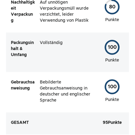
Nachhaltigk
Auf unnötigen
80
eit
Verpackungsmüll wurde
Verpackun
verzichtet, leider
Punkte
g
Verwendung von Plastik
Packungsin
Vollständig
100
halt &
Umfang
Punkte
Gebrauchsa
Bebilderte
100
nweisung
Gebrauchsanweisung in
deutscher und englischer
Punkte
Sprache
GESAMT
95
Punkte