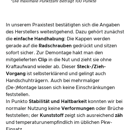
*
Die maximale Punktzahl beträgt 100 Punkte
In unserem Praxistest bestätigten sich die Angaben
des Herstellers weitestgehend. Dazu gehört zunächst
die
einfache Handhabung
: Die Kappen werden
gerade auf die
Radschrauben
gedrückt und sitzen
sofort sicher. Zur Demontage hakt man den
mitgelieferten
Clip
in die Nut und zieht sie ohne
Kraftaufwand wieder ab. Dieser
Steck-/Zieh-
Vorgang
ist selbsterklärend und gelingt auch
Handschuhträgern. Auch bei mehrmaliger
(De-)Montage lassen sich keine Einschränkungen
feststellen.
In Punkto
Stabilität und Haltbarkeit
konnten wir bei
normaler Nutzung keine
Verformungen
oder Brüche
feststellen; der
Kunststoff
zeigt sich ausreichend
zäh
und temperaturunempfindlich im üblichen Pkw-
Einsatz.