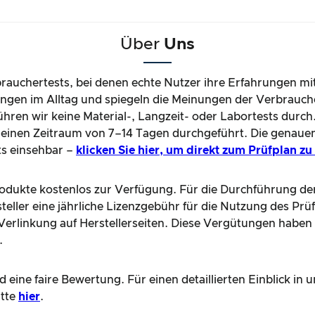
Über
Uns
brauchertests, bei denen echte Nutzer ihre Erfahrungen mi
gen im Alltag und spiegeln die Meinungen der Verbrauche
hren wir keine Material-, Langzeit- oder Labortests durch
einen Zeitraum von 7–14 Tagen durchgeführt. Die genaue
ts einsehbar –
klicken Sie hier, um direkt zum Prüfplan z
Produkte kostenlos zur Verfügung. Für die Durchführung de
teller eine jährliche Lizenzgebühr für die Nutzung des Prü
e Verlinkung auf Herstellerseiten. Diese Vergütungen haben
.
 eine faire Bewertung. Für einen detaillierten Einblick i
itte
hier
.