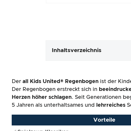
Inhaltsverzeichnis
Verpackung & Inhalt
Der
all Kids United®
Regenbogen
ist der Kin
Produktverarbeitung & Erschei
Der Regenbogen erstreckt sich in
beeindruck
Herzen höher schlagen
. Seit Generationen be
Der Praxistest
5 Jahren als unterhaltsames und
lehrreiches
So
Preis-/ Leistungsverhältnis
Vorteile