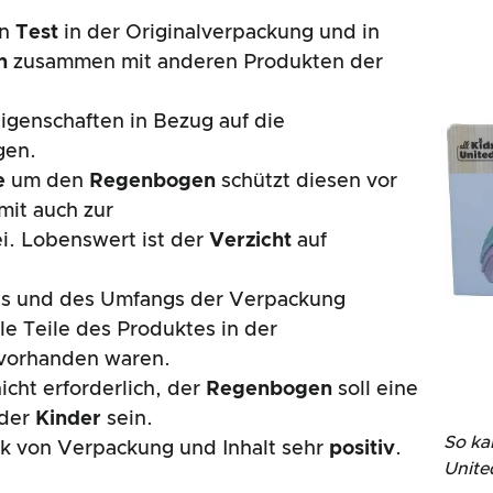
en
Test
in der Originalverpackung und in
n
zusammen mit anderen Produkten der
Eigenschaften in Bezug auf die
gen.
e
um den
Regenbogen
schützt diesen vor
mit auch zur
i. Lobenswert ist der
Verzicht
auf
lts und des Umfangs der Verpackung
lle Teile des Produktes in der
vorhanden waren.
cht erforderlich, der
Regenbogen
soll eine
 der
Kinder
sein.
So ka
ck von Verpackung und Inhalt sehr
positiv
.
Unite