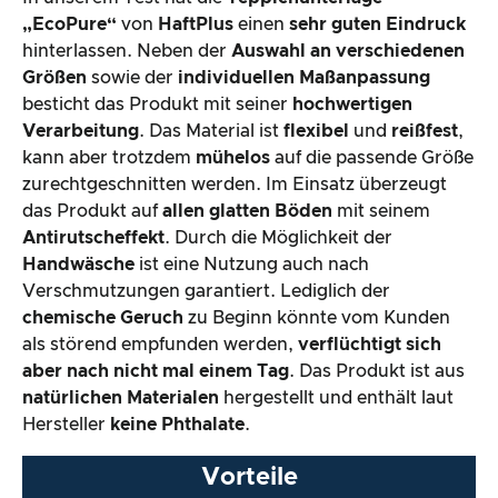
Produktverarbeitung & Erscheinungsbild
„EcoPure“
von
HaftPlus
einen
sehr guten Eindruck
hinterlassen. Neben der
Auswahl an verschiedenen
Größen
sowie der
individuellen Maßanpassung
Der Praxistest
besticht das Produkt mit seiner
hochwertigen
Verarbeitung
. Das Material ist
flexibel
und
reißfest
,
Preis-/ Leistungsverhältnis
kann aber trotzdem
mühelos
auf die passende Größe
zurechtgeschnitten werden. Im Einsatz überzeugt
Gesamtergebnis
das Produkt auf
allen glatten Böden
mit seinem
Antirutscheffekt
. Durch die Möglichkeit der
Handwäsche
ist eine Nutzung auch nach
Verschmutzungen garantiert. Lediglich der
chemische Geruch
zu Beginn könnte vom Kunden
als störend empfunden werden,
verflüchtigt sich
aber nach nicht mal einem Tag
. Das Produkt ist aus
natürlichen Materialen
hergestellt und enthält laut
Hersteller
keine Phthalate
.
Vorteile