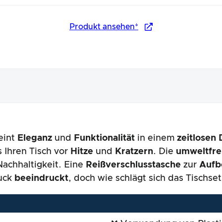
Produkt ansehen*
eint
Eleganz
und
Funktionalität
in einem
zeitlosen
nungsbild
 Ihren Tisch vor
Hitze
und
Kratzern
. Die
umweltfre
achhaltigkeit. Eine
Reißverschlusstasche
zur
Aufb
ruck
beeindruckt
, doch wie schlägt sich das Tischset