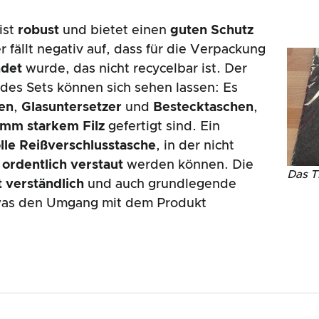
ist
robust
und bietet einen
guten Schutz
 fällt negativ auf, dass für die Verpackung
ndet
wurde, das nicht recycelbar ist. Der
des Sets können sich sehen lassen: Es
en
,
Glasuntersetzer
und
Bestecktaschen
,
 mm starkem Filz
gefertigt sind. Ein
olle Reißverschlusstasche
, in der nicht
 ordentlich verstaut
werden können. Die
Das T
t verständlich
und auch grundlegende
 was den Umgang mit dem Produkt