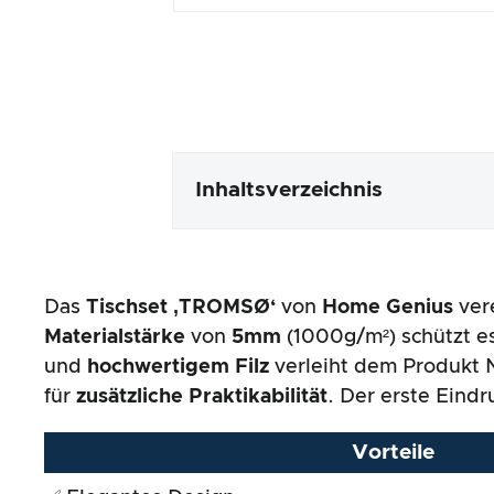
Inhaltsverzeichnis
Verpackung & Inhalt
Das
Tischset ‚TROMSØ‘
von
Home Genius
ver
Produktverarbeitung & Erschei
Materialstärke
von
5mm
(1000g/m²) schützt es
und
hochwertigem Filz
verleiht dem Produkt N
Der Praxistest
für
zusätzliche Praktikabilität
. Der erste Eind
Preis-/ Leistungsverhältnis
Vorteile