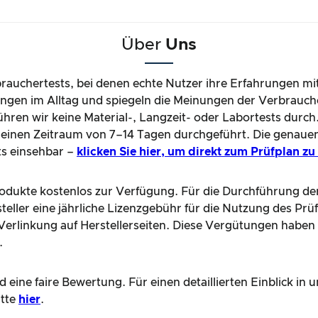
Über
Uns
brauchertests, bei denen echte Nutzer ihre Erfahrungen mi
gen im Alltag und spiegeln die Meinungen der Verbrauche
hren wir keine Material-, Langzeit- oder Labortests durch
einen Zeitraum von 7–14 Tagen durchgeführt. Die genaue
ts einsehbar –
klicken Sie hier, um direkt zum Prüfplan z
Produkte kostenlos zur Verfügung. Für die Durchführung de
teller eine jährliche Lizenzgebühr für die Nutzung des Prü
e Verlinkung auf Herstellerseiten. Diese Vergütungen haben
.
 eine faire Bewertung. Für einen detaillierten Einblick i
itte
hier
.