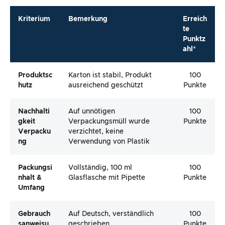
Kriterium
Bemerkung
Erreich
te
Punktz
ahl*
Produktsc
Karton ist stabil, Produkt
100
Hutz
ausreichend geschützt
Punkte
Nachhalti
Auf unnötigen
100
Gkeit
Verpackungsmüll wurde
Punkte
Verpacku
verzichtet, keine
Ng
Verwendung von Plastik
Packungsi
Vollständig, 100 ml
100
Nhalt &
Glasflasche mit Pipette
Punkte
Umfang
Gebrauch
Auf Deutsch, verständlich
100
Sanweisu
geschrieben
Punkte