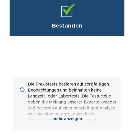
Bestanden
Die Praxistests basieren auf sorgfältigen
Beobachtungen und beinhalten keine
Langzeit- oder Labortests. Die Testurteile
geben die Meinung unserer Experten wieder
und basieren auf einer sorgfältigen Analyse.
Wir möchten betonen, dass diese
mehr anzeigen
Bewertungen keinen Anspruch auf
Vollständigkeit erheben und sowohl
subjektive als auch objektive Eindrücke